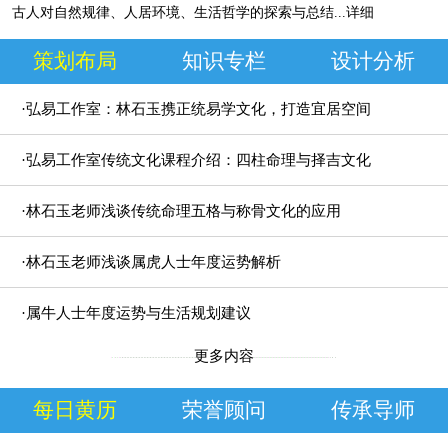
古人对自然规律、人居环境、生活哲学的探索与总结
...详细
策划布局
知识专栏
设计分析
·弘易工作室：林石玉携正统易学文化，打造宜居空间
规划方案
·弘易工作室传统文化课程介绍：四柱命理与择吉文化
研究
·林石玉老师浅谈传统命理五格与称骨文化的应用
·林石玉老师浅谈属虎人士年度运势解析
·属牛人士年度运势与生活规划建议
更多内容
每日黄历
荣誉顾问
传承导师