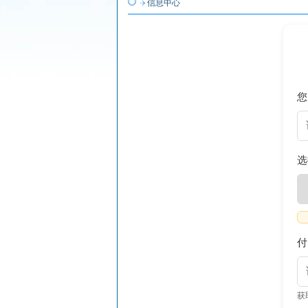
信息中心
您
选
付
获