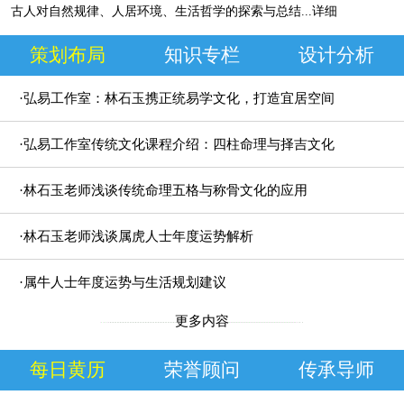
古人对自然规律、人居环境、生活哲学的探索与总结
...详细
策划布局
知识专栏
设计分析
·弘易工作室：林石玉携正统易学文化，打造宜居空间
规划方案
·弘易工作室传统文化课程介绍：四柱命理与择吉文化
研究
·林石玉老师浅谈传统命理五格与称骨文化的应用
·林石玉老师浅谈属虎人士年度运势解析
·属牛人士年度运势与生活规划建议
更多内容
每日黄历
荣誉顾问
传承导师