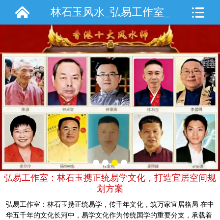
林石玉风水_弘易工作室_
手机站
弘易工作室：林石玉携正统易学文化，打造宜居空间规
划方案
弘易工作室：林石玉携正统易学，传千年文化，筑万家宜居格局 在中
华五千年的文化长河中，易学文化作为传统国学的重要分支，承载着