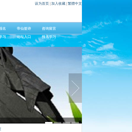
设为首页
|
加入收藏
|
繁體中文
报名
帝仙签诗
咨询留言
学习
论坛入口
报名学习
林石玉携正统易学，传千年文化，筑万家宜居格局
弘易工作室线上学习提供多种易