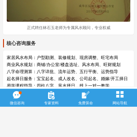
正式聘任林石玉老师为专属风水顾问，专业权威
核心咨询服务
家居风水布局：户型勘测、装修规划、现房调整、旺宅布局
商业风水规划：商铺/办公室/楼盘选址、风水布局、旺财规划
八字命理测算：八字详批、流年运势、五行平衡、运势指导
起名择日服务：宝宝起名、成人改名、公司起名、婚嫁/开工择日
易学课程指导：四柱八字、风水择日、线上一对一教学
立即预约林石玉老师 一对一咨询
服务项目
微信咨询
专家资料
免费算命
网站导航
Copyright ©
m.qzfsw.top
立即预约林老师 一对一咨询
蜀ICP备17026195号
；
公安备案：51010802000831