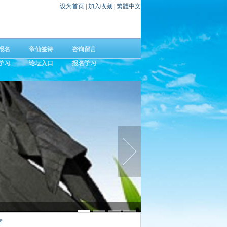
设为首页
|
加入收藏
|
繁體中文
报名
帝仙签诗
咨询留言
学习
论坛入口
报名学习
林石玉携正统易学，传千年文化，筑万家宜居格局
弘易工作室线上学习提供多种易